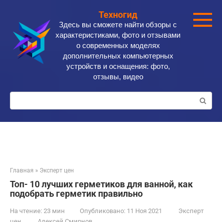
Перейти
Техногид
к
Здесь вы сможете найти обзоры с
контенту
характеристиками, фото и отзывами
о современных моделях
дополнительных компьютерных
устройств и оснащения: фото,
отзывы, видео
Поиск:
Главная
»
Эксперт цен
Топ- 10 лучших герметиков для ванной, как
подобрать герметик правильно
На чтение:
23 мин
Опубликовано:
11 Ноя 2021
Эксперт
цен
Алексей Смирнов