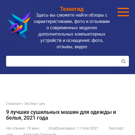
Перейти
Техногид
к
Здесь вы сможете найти обзоры с
контенту
характеристиками, фото и отзывами
о современных моделях
дополнительных компьютерных
устройств и оснащения: фото,
отзывы, видео
Поиск:
Главная
»
Эксперт цен
9 лучших сушильных машин для одежды и
белья, 2021 года
На чтение:
19 мин
Опубликовано:
11 Ноя 2021
Эксперт
цен
Алексей Смирнов