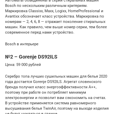
Автоматы объединены в серии стиральных машин
Bosch по нескольким различным критериям.
Маркировка Classixx, Maxx, Logixx, HomeProfessional и
Avantixx обозначает класс устройства. Маркировка по
номерам — 2, 4, 6, 8 — отражает поколение стиральных
машин. Как правило, чем выше номер серии, тем более
современное перед нами устройство.
Bosch в интерьере
№2 – Gorenje DS92ILS
Цена: 59 000 рублей
Серебро топа лучших сушильных машин для белья 2020
года достается Gorenje DS92ILS. Агрегат словенского
бренда получил класс энергоэффективности А++,
поэтому при работе он потребляет минимум
электроэнергии и позволит вам сэкономить на счетах.
В устройстве применяется система равномерного
высушивания белья TwinAir, поэтому на выходе изделия
не будут нуждаться в глажке.