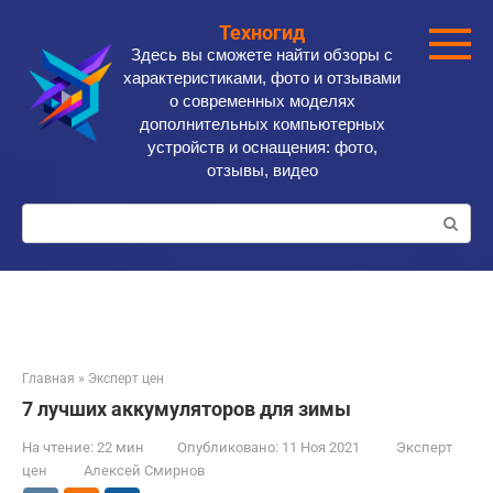
Перейти
Техногид
к
Здесь вы сможете найти обзоры с
контенту
характеристиками, фото и отзывами
о современных моделях
дополнительных компьютерных
устройств и оснащения: фото,
отзывы, видео
Поиск:
Главная
»
Эксперт цен
7 лучших аккумуляторов для зимы
На чтение:
22 мин
Опубликовано:
11 Ноя 2021
Эксперт
цен
Алексей Смирнов