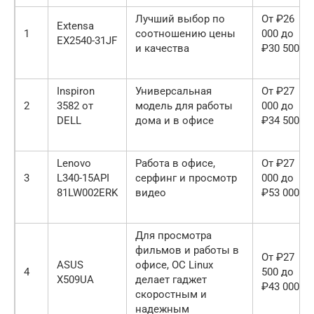
Лучший выбор по
От ₽26
Extensa
1
соотношению цены
000 до
EX2540-31JF
и качества
₽30 500
Inspiron
Универсальная
От ₽27
2
3582 от
модель для работы
000 до
DELL
дома и в офисе
₽34 500
Lenovo
Работа в офисе,
От ₽27
3
L340-15API
серфинг и просмотр
000 до
81LW002ERK
видео
₽53 000
Для просмотра
фильмов и работы в
От ₽27
ASUS
офисе, ОС Linux
4
500 до
X509UA
делает гаджет
₽43 000
скоростным и
надежным