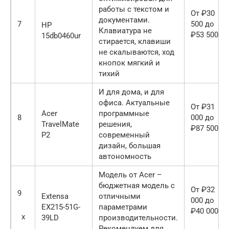
работы с текстом и
От ₽30
документами.
7
500 до
HP
Клавиатура не
₽53 500
15db0460ur
стирается, клавиши
не скалываются, ход
кнопок мягкий и
тихий
И для дома, и для
офиса. Актуальные
От ₽31
Acer
программные
8
000 до
TravelMate
решения,
₽87 500
P2
современный
дизайн, большая
автономность
Модель от Acer –
бюджетная модель с
От ₽32
9
Extensa
отличными
000 до
EX215-51G-
параметрами
₽40 000
x
39LD
производительности.
Рекомендуем для