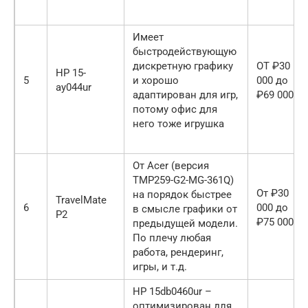
Имеет
быстродействующую
дискретную графику
ОТ ₽30
HP 15-
5
и хорошо
000 до
ay044ur
адаптирован для игр,
₽69 000
потому офис для
него тоже игрушка
От Acer (версия
TMP259-G2-MG-361Q)
От ₽30
на порядок быстрее
TravelMate
6
000 до
в смысле графики от
P2
₽75 000
предыдущей модели.
По плечу любая
работа, рендеринг,
игры, и т.д.
HP 15db0460ur –
оптимизирован для