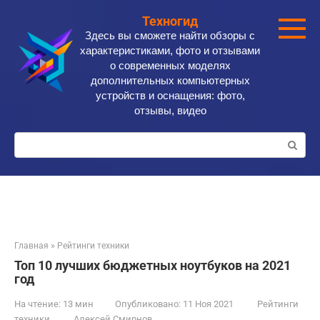
Перейти
Техногид
к
Здесь вы сможете найти обзоры с
контенту
характеристиками, фото и отзывами
о современных моделях
дополнительных компьютерных
устройств и оснащения: фото,
отзывы, видео
Поиск:
Главная
»
Рейтинги техники
Топ 10 лучших бюджетных ноутбуков на 2021
год
На чтение:
13 мин
Опубликовано:
11 Ноя 2021
Рейтинги
техники
Алексей Смирнов