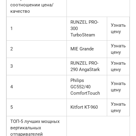
соотношении цена/
качество
RUNZEL PRO-
Узнать
1
300
цену
TurboSteam
Узнать
2
MIE Grande
цену
RUNZEL PRO-
Узнать
3
290 AngaStark
цену
Philips
Узнать
4
GC552/40
цену
ComfortTouch
Узнать
5
Kitfort KT-960
цену
ТОП-5 лучших мощных
вертикальных
отпаривателей