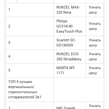
RUNZEL MAX-
Узнать
1
220 Rena
цену
Philips
Узнать
2
GC514/40
цену
EasyTouch Plus
Scarlett SC-
Узнать
3
GS130S09
цену
RUNZEL ECO-
Узнать
4
260 Skraddarsy
цену
MARTA MT-
Узнать
5
1171
цену
ТОП-5 лучших
вертикальных/
горизонтальных
отпаривателей 2в1
Узнать
1
MIE Grande