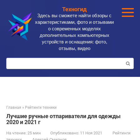
Перейти
Техногид
к
Здесь вы сможете найти обзоры с
контенту
характеристиками, фото и отзывами
о современных моделях
дополнительных компьютерных
устройств и оснащения: фото,
отзывы, видео
Поиск:
Главная
»
Рейтинги техники
Лучшие ручные отпариватели для одежды
2020 и 2021 г
На чтение:
25 мин
Опубликовано:
11 Ноя 2021
Рейтинги
техники
Алексей Смирнов