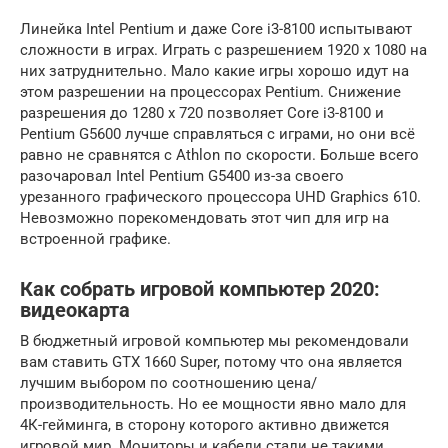
Линейка Intel Pentium и даже Core i3-8100 испытывают
сложности в играх. Играть с разрешением 1920 х 1080 на
них затруднительно. Мало какие игры хорошо идут на
этом разрешении на процессорах Pentium. Снижение
разрешения до 1280 х 720 позволяет Core i3-8100 и
Pentium G5600 лучше справляться с играми, но они всё
равно не сравнятся с Athlon по скорости. Больше всего
разочаровал Intel Pentium G5400 из-за своего
урезанного графического процессора UHD Graphics 610.
Невозможно порекомендовать этот чип для игр на
встроенной графике.
Как собрать игровой компьютер 2020:
видеокарта
В бюджетный игровой компьютер мы рекомендовали
вам ставить GTX 1660 Super, потому что она является
лучшим выбором по соотношению цена/
производительность. Но ее мощности явно мало для
4К-гейминга, в сторону которого активно движется
игровой мир. Мониторы и кабели стали не такими