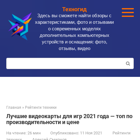
Перейти
Техногид
к
Здесь вы сможете найти обзоры с
контенту
характеристиками, фото и отзывами
о современных моделях
дополнительных компьютерных
устройств и оснащения: фото,
отзывы, видео
Поиск:
Главная
»
Рейтинги техники
Лучшие видеокарты для игр 2021 года — топ по
производительности и цене
На чтение:
26 мин
Опубликовано:
11 Ноя 2021
Рейтинги
техники
Алексей Смирнов