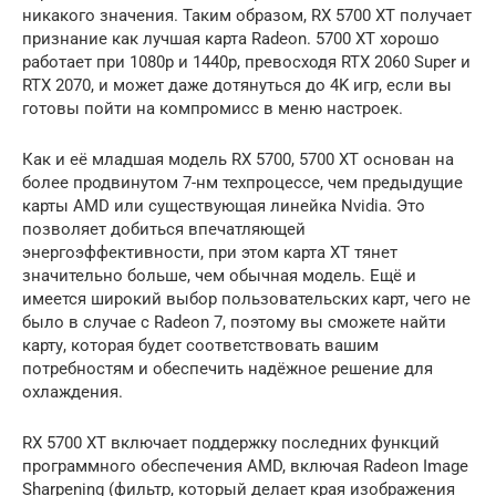
никакого значения. Таким образом, RX 5700 XT получает
признание как лучшая карта Radeon. 5700 XT хорошо
работает при 1080p и 1440p, превосходя RTX 2060 Super и
RTX 2070, и может даже дотянуться до 4K игр, если вы
готовы пойти на компромисс в меню настроек.
Как и её младшая модель RX 5700, 5700 XT основан на
более продвинутом 7-нм техпроцессе, чем предыдущие
карты AMD или существующая линейка Nvidia. Это
позволяет добиться впечатляющей
энергоэффективности, при этом карта XT тянет
значительно больше, чем обычная модель. Ещё и
имеется широкий выбор пользовательских карт, чего не
было в случае с Radeon 7, поэтому вы сможете найти
карту, которая будет соответствовать вашим
потребностям и обеспечить надёжное решение для
охлаждения.
RX 5700 XT включает поддержку последних функций
программного обеспечения AMD, включая Radeon Image
Sharpening (фильтр, который делает края изображения