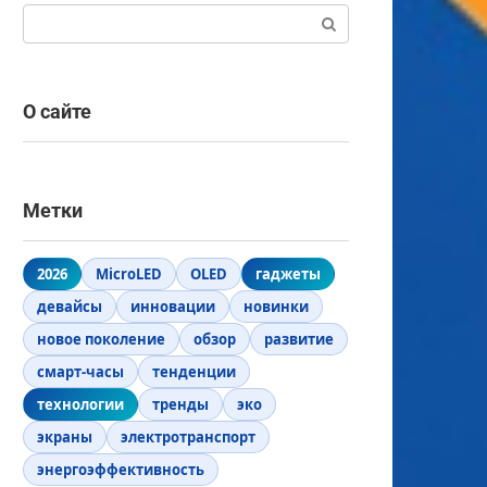
Поиск:
О сайте
Метки
2026
MicroLED
OLED
гаджеты
девайсы
инновации
новинки
новое поколение
обзор
развитие
смарт-часы
тенденции
технологии
тренды
эко
экраны
электротранспорт
энергоэффективность