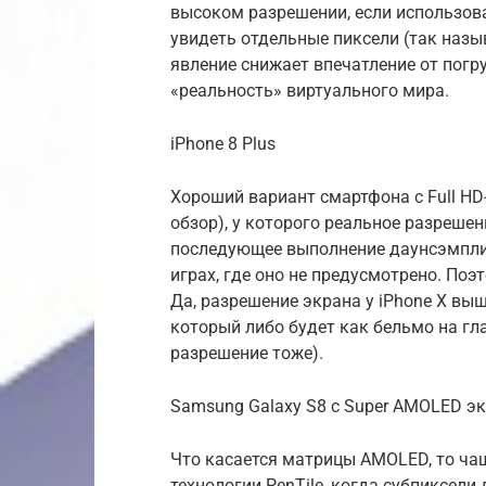
высоком разрешении, если использов
увидеть отдельные пиксели (так назы
явление снижает впечатление от погр
«реальность» виртуального мира.
iPhone 8 Plus
Хороший вариант смартфона с Full HD-
обзор), у которого реальное разрешен
последующее выполнение даунсэмплин
играх, где оно не предусмотрено. Поэ
Да, разрешение экрана у iPhone X выш
который либо будет как бельмо на гла
разрешение тоже).
Samsung Galaxy S8 с Super AMOLED э
Что касается матрицы AMOLED, то ча
технологии PenTile, когда субпиксел