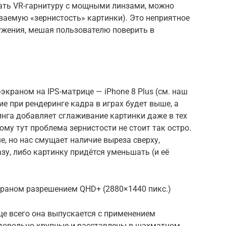
ать VR-гарнитуру с мощными линзами, можно
ваемую «зернистость» картинки). Это неприятное
ужения, мешая пользователю поверить в
экраном на IPS-матрице — iPhone 8 Plus (см. наш
ие при рендеринге кадра в играх будет выше, а
га добавляет сглаживание картинки даже в тех
тому тут проблема зернистости не стоит так остро.
е, но нас смущает наличие выреза сверху,
зу, либо картинку придётся уменьшать (и её
краном разрешением QHD+ (2880×1440 пикс.)
ще всего она выпускается с применением
и довольно крупные и расставлены в шахматном