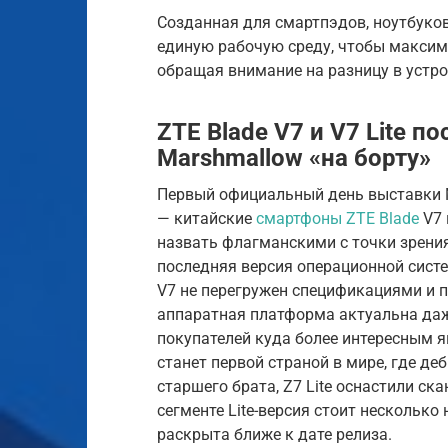
Созданная для смартпэдов, ноутбуков
единую рабочую среду, чтобы максим
обращая внимание на разницу в устр
ZTE Blade V7 и V7 Lite по
Marshmallow «на борту»
Первый официальный день выставки 
— китайские
смартфоны ZTE Blade
V7 
назвать флагманскими с точки зрения
последняя версия операционной систе
V7 не перегружен спецификациями и п
аппаратная платформа актуальна даж
покупателей куда более интересным яв
станет первой страной в мире, где де
старшего брата, Z7 Lite оснастили ск
сегменте Lite-версия стоит несколько
раскрыта ближе к дате релиза.