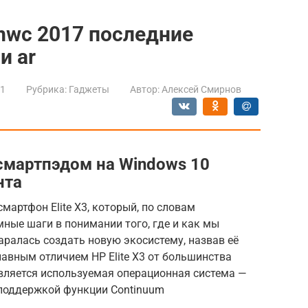
mwc 2017 последние
и ar
21
Рубрика:
Гаджеты
Автор:
Алексей Смирнов
 смартпэдом на Windows 10
нта
мартфон Elite X3, который, по словам
мные шаги в понимании того, где и как мы
ралась создать новую экосистему, назвав её
авным отличием HP Elite X3 от большинства
является используемая операционная система —
 поддержкой функции Continuum