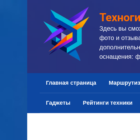
Перейти
к
Техног
контенту
Здесь вы смо
фото и отзыв
дополнительн
оснащения: ф
Главная страница
Маршрути
Гаджеты
Рейтинги техники