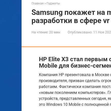
Главная
»
Гаджеты
Samsung покажет на 
разработки в сфере vr 
На чтение:
20 мин
Опубликовано:
11 Ноя 20
HP Elite X3 стал первым
Mobile для бизнес-сегме
Компания HP презентовала в Москве с
производителя, призван сделать огро
работаем. Фактически компания поста
«новым поколением компьютеров». Гл
устройств, представленных сегодня, 
это Windows 10 Mobile с полноценной