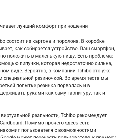
печивает лучший комфорт при ношении
bo состоит из картона и поролона. В коробке
ывает, как собирается устройство. Ваш смартфон,
жно положить в маленькую нишу. Есть проблема:
омощью липучки, которая недостаточно сильна,
ном виде. Вероятно, в компании Tchibo это уже
м специальной резиночкой. Во время теста мы
третьей попытке резинка порвалась и в
рживать руками как саму гарнитуру, так и
 виртуальной реальности, Tchibo рекомендует
Cardboard. Помимо прочего здесь есть
знакомит пользователя с возможностями
Google может перенести пользователя, к примеру,