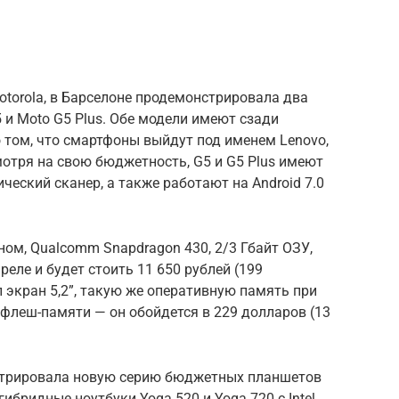
torola, в Барселоне продемонстрировала два
 и Moto G5 Plus. Обе модели имеют сзади
о том, что смартфоны выйдут под именем Lenovo,
отря на свою бюджетность, G5 и G5 Plus имеют
ческий сканер, а также работают на Android 7.0
м, Qualcomm Snapdragon 430, 2/3 Гбайт ОЗУ,
реле и будет стоить 11 650 рублей (199
л экран 5,2”, такую же оперативную память при
 флеш-памяти — он обойдется в 229 долларов (13
стрировала новую серию бюджетных планшетов
гибридные ноутбуки Yoga 520 и Yoga 720 с Intel