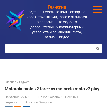
Перейти
Техногид
к
Здесь вы сможете найти обзоры с
контенту
характеристиками, фото и отзывами
о современных моделях
дополнительных компьютерных
устройств и оснащения: фото,
отзывы, видео
Поиск:
Главная
»
Гаджеты
Motorola moto z2 force vs motorola moto z2 play
На чтение:
22 мин
Опубликовано:
11 Ноя 2021
Гаджеты
Алексей Смирнов