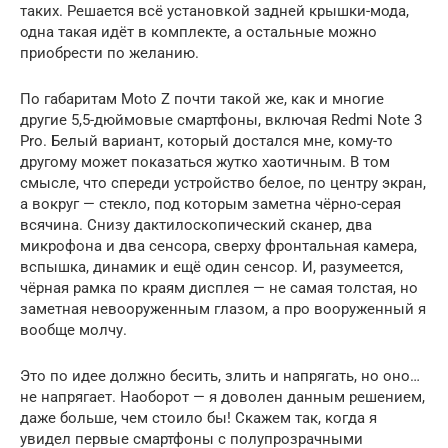
таких. Решается всё установкой задней крышки-мода,
одна такая идёт в комплекте, а остальные можно
приобрести по желанию.
По габаритам Moto Z почти такой же, как и многие
другие 5,5-дюймовые смартфоны, включая Redmi Note 3
Pro. Белый вариант, который достался мне, кому-то
другому может показаться жутко хаотичным. В том
смысле, что спереди устройство белое, по центру экран,
а вокруг — стекло, под которым заметна чёрно-серая
всячина. Снизу дактилоскопический сканер, два
микрофона и два сенсора, сверху фронтальная камера,
вспышка, динамик и ещё один сенсор. И, разумеется,
чёрная рамка по краям дисплея — не самая толстая, но
заметная невооруженным глазом, а про вооруженный я
вообще молчу.
Это по идее должно бесить, злить и напрягать, но оно…
не напрягает. Наоборот — я доволен данным решением,
даже больше, чем стоило бы! Скажем так, когда я
увидел первые смартфоны с полупрозрачными