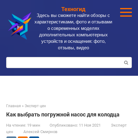
Перейти
Техногид
к
Здесь вы сможете найти обзоры с
контенту
характеристиками, фото и отзывами
о современных моделях
дополнительных компьютерных
устройств и оснащения: фото,
отзывы, видео
Поиск:
Главная
»
Эксперт цен
Как выбрать погружной насос для колодца
На чтение:
19 мин
Опубликовано:
11 Ноя 2021
Эксперт
цен
Алексей Смирнов