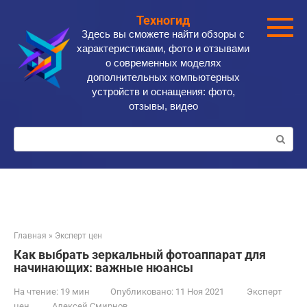
Перейти
Техногид
к
Здесь вы сможете найти обзоры с
контенту
характеристиками, фото и отзывами
о современных моделях
дополнительных компьютерных
устройств и оснащения: фото,
отзывы, видео
Поиск:
Главная
»
Эксперт цен
Как выбрать зеркальный фотоаппарат для
начинающих: важные нюансы
На чтение:
19 мин
Опубликовано:
11 Ноя 2021
Эксперт
цен
Алексей Смирнов