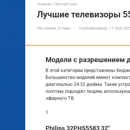
Главная
»
Эксперт цен
Лучшие телевизоры 5
На чтение:
21 мин
Опубликовано:
11 Ноя 20
Модели с разрешением 
В этой категории представлены бюдж
Большинство моделей имеют компакт
диагональю 24-32 дюйма. Такие устр
поэтому подходят людям, использую
эфирного ТВ.
1
Philips 32PHS5583 32″