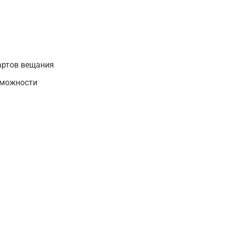
артов вещания
зможности