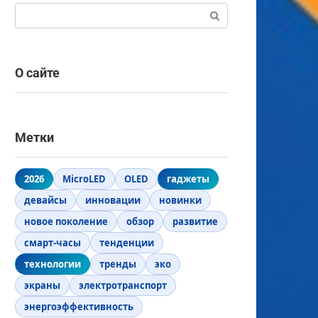
Поиск:
О сайте
Метки
2026
MicroLED
OLED
гаджеты
девайсы
инновации
новинки
новое поколение
обзор
развитие
смарт-часы
тенденции
технологии
тренды
эко
экраны
электротранспорт
энергоэффективность