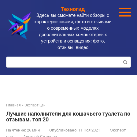
Перейти
Техногид
к
Здесь вы сможете найти обзоры с
контенту
характеристиками, фото и отзывами
о современных моделях
дополнительных компьютерных
устройств и оснащения: фото,
отзывы, видео
Поиск:
Главная
»
Эксперт цен
Лучшие наполнители для кошачьего туалета по
отзывам. топ 20
На чтение:
26 мин
Опубликовано:
11 Ноя 2021
Эксперт
цен
Алексей Смирнов