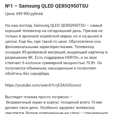
№1 – Samsung QLED QE85Q950TSU
Цена: 699 900 рублей
На наш взгляд, Samsung QLED QE85Q950TSU – самый
хороший телевизор на сегодняшний день. Причем не
только в арсенале корейской марки, но и на рынке в
целом. Еще бы, при такой-то цене. Обусловлена она
феноменальными характеристиками. Телевизор
оснащен 85-дюймовой матрицей, выдающей картинку в
разрешении 8К. Есть поддержка HDR10+, а за звук
отвечает 6 колонок суммарной мощностью 70 Вт. Он
получается объемным, насыщенным и позволяет
обойтись без саундбара.
https://youtube.com/watch?v=jE5AH2GonoU
Выглядит плазма просто потрясно –
безрамочный экран и корпус толщиной всего 15 мм
делают свое дело. Особенно здорово телевизор
смотрится, будучи повешенным на стену – специальное