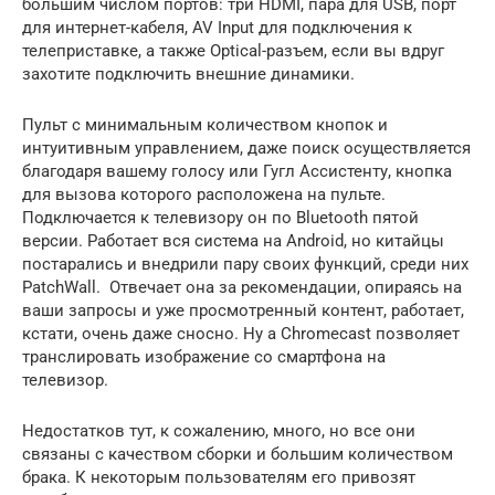
большим числом портов: три HDMI, пара для USB, порт
для интернет-кабеля, AV Input для подключения к
телеприставке, а также Optical-разъем, если вы вдруг
захотите подключить внешние динамики.
Пульт с минимальным количеством кнопок и
интуитивным управлением, даже поиск осуществляется
благодаря вашему голосу или Гугл Ассистенту, кнопка
для вызова которого расположена на пульте.
Подключается к телевизору он по Bluetooth пятой
версии. Работает вся система на Android, но китайцы
постарались и внедрили пару своих функций, среди них
PatchWall. Отвечает она за рекомендации, опираясь на
ваши запросы и уже просмотренный контент, работает,
кстати, очень даже сносно. Ну а Chromecast позволяет
транслировать изображение со смартфона на
телевизор.
Недостатков тут, к сожалению, много, но все они
связаны с качеством сборки и большим количеством
брака. К некоторым пользователям его привозят