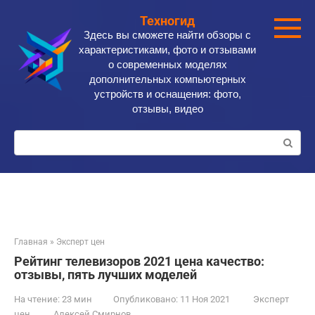
Перейти
Техногид
к
Здесь вы сможете найти обзоры с
контенту
характеристиками, фото и отзывами
о современных моделях
дополнительных компьютерных
устройств и оснащения: фото,
отзывы, видео
Поиск:
Главная
»
Эксперт цен
Рейтинг телевизоров 2021 цена качество:
отзывы, пять лучших моделей
На чтение:
23 мин
Опубликовано:
11 Ноя 2021
Эксперт
цен
Алексей Смирнов